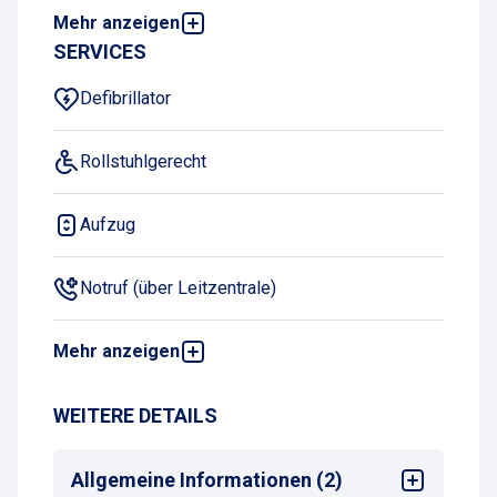
Mehr anzeigen
Frauen-Stellplätze
22
SERVICES
Defibrillator
Rollstuhlgerecht
Aufzug
Notruf (über Leitzentrale)
Mehr anzeigen
Erste-Hilfe-Kasten
WEITERE DETAILS
Allgemeine Informationen (2)