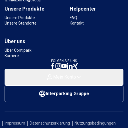
Alicenstraße, 55116 Mainz, Deutschland
Unsere Produkte
Helpcenter
9,5 km
Verfügbar
Unsere Produkte
FAQ
Unsere Standorte
Kontakt
Über uns
Über Contipark
Karriere
FOLGEN SIE UNS
Mein Konto
Interparking Gruppe
Impressum
Datenschutzerklärung
Nutzungsbedingungen