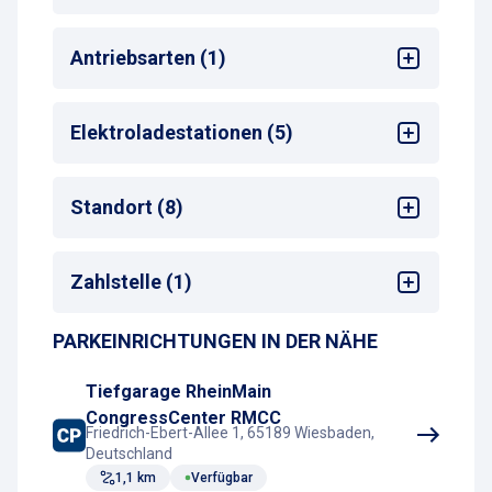
Mehrsprachige Bedienung am
Antriebsarten (1)
Zahlautomaten
Max. Parkdauer
: max. 30 Tage
Alle
Elektroladestationen (5)
Anzahl Ladepunkte
: 60
Standort (8)
Ladestation (Betreiber)
: Contipark
Ladestation (Steckertyp / KW)
: Typ-2 / 11
Sehenswürdigkeiten
kW
Zahlstelle (1)
Ladestation (Standort)
Shopping-Center
: 1. UG
E-Ladestationen vorhanden
Stadtzentrum
PARKEINRICHTUNGEN IN DER NÄHE
Kassenautomat
Bahnhof
Kino
Tiefgarage RheinMain
Hotel
CongressCenter RMCC
Messe
Friedrich-Ebert-Allee 1, 65189 Wiesbaden,
Deutschland
Krankenhaus
1,1 km
Verfügbar