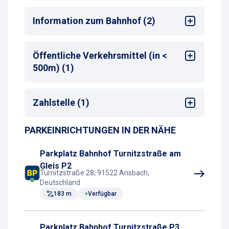
Alle
Information zum Bahnhof (2)
Bahnhof
: Ansbach
Öffentliche Verkehrsmittel (in <
Entfernung zum nächsten Bahnhofseingang
:
500m) (1)
<50 m
Zug-Haltestelle
Zahlstelle (1)
PARKEINRICHTUNGEN IN DER NÄHE
Parkscheinautomat
Parkplatz Bahnhof Turnitzstraße am
Gleis P2
Turnitzstraße 28, 91522 Ansbach,
Deutschland
183 m
Verfügbar
Parkplatz Bahnhof Turnitzstraße P3