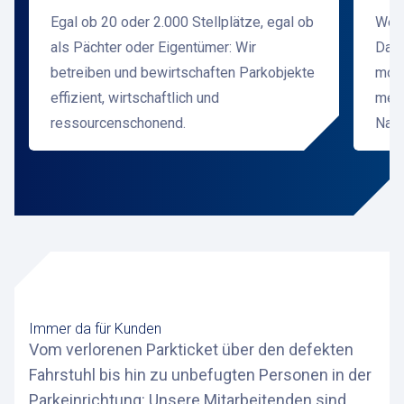
Egal ob 20 oder 2.000 Stellplätze, egal ob
Wert
als Pächter oder Eigentümer: Wir
Daru
betreiben und bewirtschaften Parkobjekte
mode
effizient, wirtschaftlich und
mehr
ressourcenschonend.
Nach
Immer da für Kunden
Vom verlorenen Parkticket über den defekten
Fahrstuhl bis hin zu unbefugten Personen in der
Parkeinrichtung: Unsere Mitarbeitenden sind