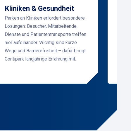
Kliniken & Gesundheit
Mes
Parken an Kliniken erfordert besondere
Vera
Lösungen: Besucher, Mitarbeitende,
Bei Gr
Dienste und Patiententransporte treffen
Zeit v
hier aufeinander. Wichtig sind kurze
effizie
Wege und Barrierefreiheit – dafür bringt
Beschi
Contipark langjährige Erfahrung mit.
reibun
Messez