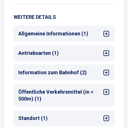
WEITERE DETAILS
Allgemeine Informationen (1)
Max. Parkdauer
: max. 1 Woche oder
Antriebsarten (1)
Monatsparkschein
Alle
Information zum Bahnhof (2)
Bahnhof
: Aulendorf
Öffentliche Verkehrsmittel (in <
Entfernung zum nächsten Bahnhofseingang
:
500m) (1)
50-99 m
Zug-Haltestelle
Standort (1)