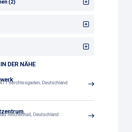
nen (2)
ng am Zahlautomaten
0 Tage
IN DER NÄHE
gwerk
3471 Berchtesgaden, Deutschland
tzentrum
Bad Reichenhall, Deutschland