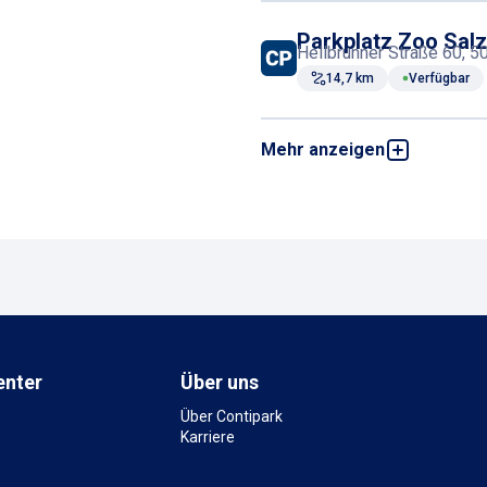
Parkplatz Zoo Salz
Hellbrunner Straße 60, 5
14,7 km
Verfügbar
Mehr anzeigen
Parkplatz P+
Alpenstraße 159, 5020 Sa
16,2 km
Verfügbar
Parkplatz Otto-Ho
Otto-Holzbauer-Straße, 5
17 km
Verfügbar
enter
Über uns
Über Contipark
Karriere