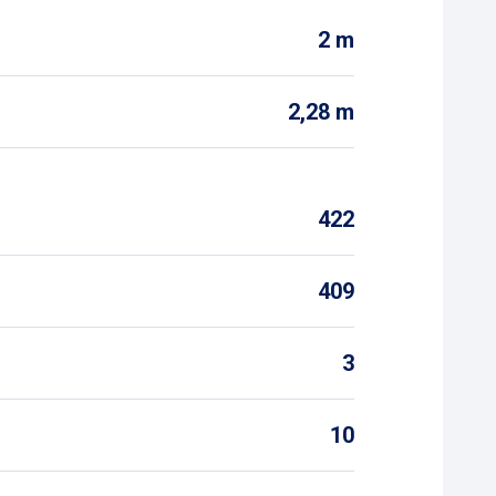
2 m
2,28 m
422
409
3
10