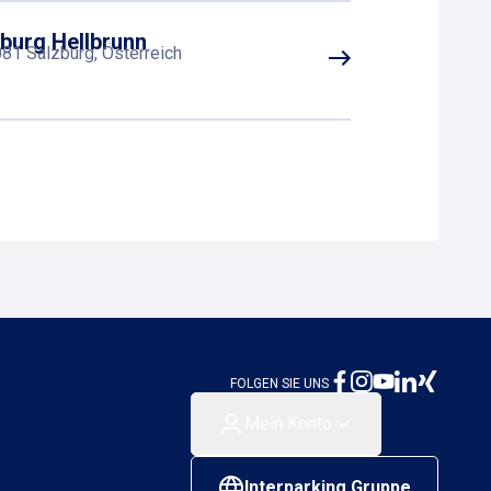
burg Hellbrunn
081 Salzburg, Österreich
R Alpenstraße Süd
lzburg, Österreich
lzbauer-Straße
020 Salzburg, Österreich
FOLGEN SIE UNS
Mein Konto
Interparking Gruppe