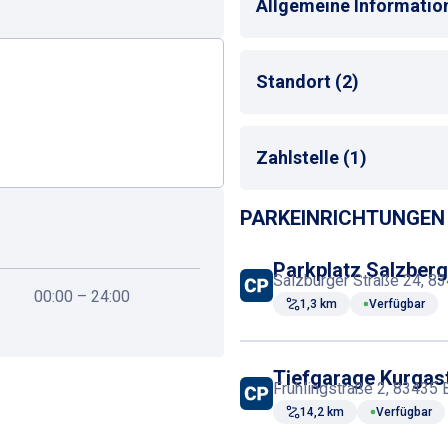
Allgemeine Informatio
Mehrsprachige Bedienu
Standort (2)
Max. Parkdauer
: max. 3
Stadtzentrum
Zahlstelle (1)
Hotel
PARKEINRICHTUNGEN 
Kassenautomat
Parkplatz Salzber
Salzburger Straße 24, 8
00:00 – 24:00
1,3 km
Verfügbar
Tiefgarage Kurgas
Frühlingstraße 2, 83435 
14,2 km
Verfügbar