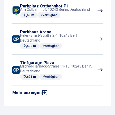
Online-Payment (App)
Parkplatz Ostbahnhof P1
Zahlungsterminal
Am Ostbahnhof, 10243 Berlin, Deutschland
69 m
Verfügbar
Parkhaus Arena
Helen-Ernst-Straße 2-4, 10243 Berlin,
Deutschland
592 m
Verfügbar
Tiefgarage Plaza
Mildred-Harnack-Straße 11-13, 10243 Berlin,
Deutschland
691 m
Verfügbar
Mehr anzeigen
Parkhaus Forum Landsberger Allee
Storkower Straße 156A, 10407 Berlin,
Deutschland
2,8 km
Verfügbar