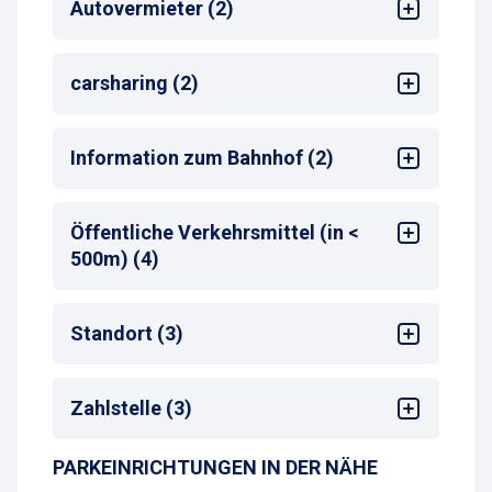
Autovermieter (2)
Sixt
carsharing (2)
Avis
Flinkster
Information zum Bahnhof (2)
Stadtmobil
Bahnhof
: Berlin Ostbahnhof
Öffentliche Verkehrsmittel (in <
Entfernung zum nächsten Bahnhofseingang
:
500m) (4)
<50 m
Bus-Haltestelle
Standort (3)
Zug-Haltestelle
S-Bahn-Haltestelle
Sehenswürdigkeiten
Taxistand
Zahlstelle (3)
Bahnhof
Hotel
PARKEINRICHTUNGEN IN DER NÄHE
Online-Payment (Webseite)