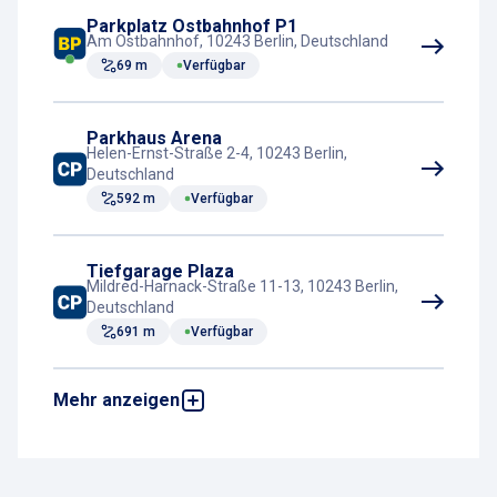
Online-Payment (App)
Parkplatz Ostbahnhof P1
Zahlungsterminal
Am Ostbahnhof, 10243 Berlin, Deutschland
69 m
Verfügbar
Parkhaus Arena
Helen-Ernst-Straße 2-4, 10243 Berlin,
Deutschland
592 m
Verfügbar
Tiefgarage Plaza
Mildred-Harnack-Straße 11-13, 10243 Berlin,
Deutschland
691 m
Verfügbar
Mehr anzeigen
Parkhaus Forum Landsberger Allee
Storkower Straße 156A, 10407 Berlin,
Deutschland
2,8 km
Verfügbar