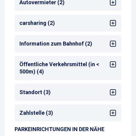
Autovermieter (2)
Sixt
carsharing (2)
Avis
Flinkster
Information zum Bahnhof (2)
Stadtmobil
Bahnhof
: Berlin Ostbahnhof
Öffentliche Verkehrsmittel (in <
Entfernung zum nächsten Bahnhofseingang
:
500m) (4)
<50 m
Bus-Haltestelle
Standort (3)
Zug-Haltestelle
S-Bahn-Haltestelle
Sehenswürdigkeiten
Taxistand
Zahlstelle (3)
Bahnhof
Hotel
PARKEINRICHTUNGEN IN DER NÄHE
Online-Payment (Webseite)