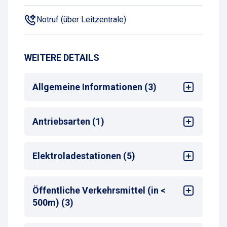
Notruf (über Leitzentrale)
WEITERE DETAILS
Allgemeine Informationen (3)
Mehrsprachige Bedienung am
Antriebsarten (1)
Zahlautomaten
Karenzzeit (in Minuten)
: 15
Max. Parkdauer
Alle
: max. 30 Tage
Elektroladestationen (5)
Anzahl Ladepunkte
: 40
Öffentliche Verkehrsmittel (in <
Ladestation (Betreiber)
: Contipark
500m) (3)
Ladestation (Steckertyp / KW)
: Typ-2 / 11
kW