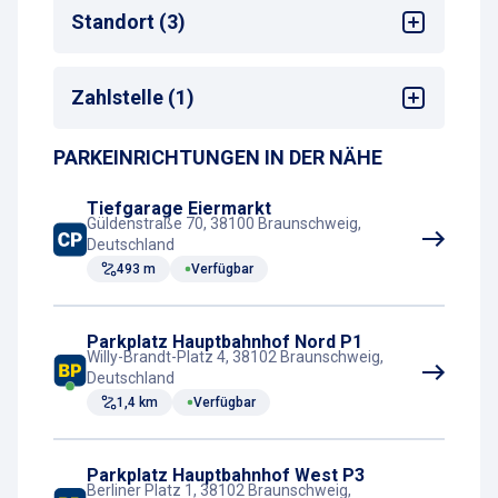
Ladestation (Standort)
Bus-Haltestelle
: 1. OG
Standort (3)
E-Ladestationen vorhanden
Tram-Haltestelle
Taxistand
Sehenswürdigkeiten
Zahlstelle (1)
Stadtzentrum
Hotel
PARKEINRICHTUNGEN IN DER NÄHE
Kassenautomat
Tiefgarage Eiermarkt
Güldenstraße 70, 38100 Braunschweig,
Deutschland
493 m
Verfügbar
Parkplatz Hauptbahnhof Nord P1
Willy-Brandt-Platz 4, 38102 Braunschweig,
Deutschland
1,4 km
Verfügbar
Parkplatz Hauptbahnhof West P3
Berliner Platz 1, 38102 Braunschweig,