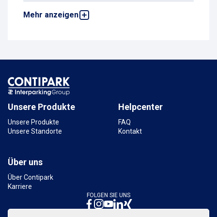
Mehr anzeigen
Parkhaus Herdentor
Rembertiring 7 - 9, 28195 Bremen,
Deutschland
15,9 km
Verfügbar
Parkhaus Hochgarage am Bahnhof P1
Rembertiring 6, 28195 Bremen, Deutschland
15,9 km
Verfügbar
Unsere Produkte
Helpcenter
Unsere Produkte
FAQ
Unsere Standorte
Kontakt
Über uns
Über Contipark
Karriere
FOLGEN SIE UNS