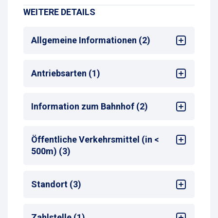
WEITERE DETAILS
Allgemeine Informationen (2)
Mehrsprachige Bedienung am
Antriebsarten (1)
Zahlautomaten
Max. Parkdauer
: max. 2 Wochen oder
Monatsparkschein
Alle
Information zum Bahnhof (2)
Bahnhof
: Bremen-Vegesack
Öffentliche Verkehrsmittel (in <
Entfernung zum nächsten Bahnhofseingang
:
500m) (3)
50-99 m
Bus-Haltestelle
Standort (3)
Zug-Haltestelle
Taxistand
Sehenswürdigkeiten
Zahlstelle (1)