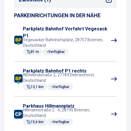
Shopping-Center
Bahnhof
PARKEINRICHTUNGEN IN DER NÄHE
Parkscheinautomat
Parkplatz Bahnhof Vorfahrt Vegesack
P1
Vegesacker Bahnhofsplatz, 28757 Bremen,
Deutschland
81 m
Verfügbar
Parkplatz Bahnhof P1 rechts
Wittekindstraße 2, 27749 Delmenhorst,
Deutschland
13,1 km
Verfügbar
Parkhaus Hillmannplatz
Hillmannstraße 2 - 4, 28195 Bremen,
Deutschland
15,6 km
Verfügbar