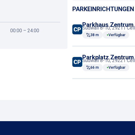
PARKEINRICHTUNGEN 
Parkscheinautomat
Parkhaus Zentrum
Südwall 8-10, 29211 Cel
00:00 – 24:00
38 m
Verfügbar
Parkplatz Zentrum 
Südwall 8-10, 29221 Cel
66 m
Verfügbar