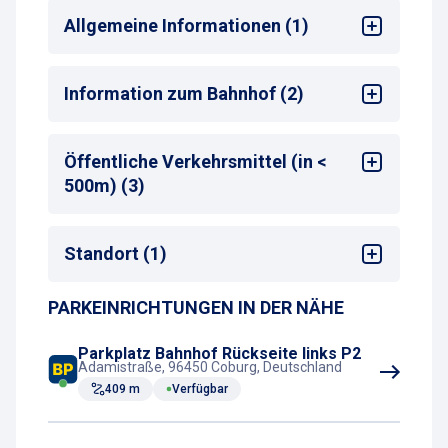
Allgemeine Informationen (1)
Max. Parkdauer
: max. 2 Wochen
Information zum Bahnhof (2)
Bahnhof
: Coburg
Öffentliche Verkehrsmittel (in <
Entfernung zum nächsten Bahnhofseingang
:
500m) (3)
200-250 m
Bus-Haltestelle
Standort (1)
Zug-Haltestelle
Taxistand
PARKEINRICHTUNGEN IN DER NÄHE
Bahnhof
Parkplatz Bahnhof Rückseite links P2
Adamistraße, 96450 Coburg, Deutschland
409 m
Verfügbar