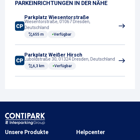
PARKEINRICHTUNGEN IN DER NÄHE
Kassenautomat
Parkplatz Wiesentorstraße
Wiesentorstraße, 01067 Dresden,
Deutschland
655 m
Verfügbar
Parkplatz Weißer Hirsch
Luboldstraße 30, 01324 Dresden, Deutschland
6,3 km
Verfügbar
Unsere Produkte
Helpcenter