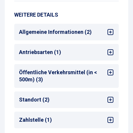
WEITERE DETAILS
Allgemeine Informationen (2)
24/7 Service (Leitzentrale)
Antriebsarten (1)
Max. Parkdauer
: max. 30 Tage
Alle
Öffentliche Verkehrsmittel (in <
500m) (3)
Bus-Haltestelle
Standort (2)
Tram-Haltestelle
Taxistand
Sehenswürdigkeiten
Zahlstelle (1)
Stadtzentrum