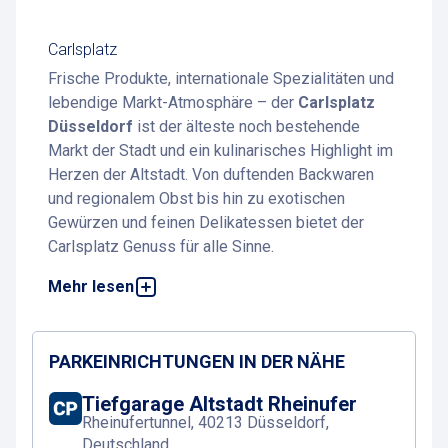
Carlsplatz
Frische Produkte, internationale Spezialitäten und
lebendige Markt-Atmosphäre – der
Carlsplatz
Düsseldorf
ist der älteste noch bestehende
Markt der Stadt und ein kulinarisches Highlight im
Herzen der Altstadt. Von duftenden Backwaren
und regionalem Obst bis hin zu exotischen
Gewürzen und feinen Delikatessen bietet der
Carlsplatz Genuss für alle Sinne.
Mehr lesen
Parken am Carlsplatz Düsseldorf
ist dank
umliegender Parkhäuser einfach und bequem –
alle Informationen finden Sie auf dieser Seite.
PARKEINRICHTUNGEN IN DER NÄHE
Highlights & Besonderheiten
Tiefgarage Altstadt Rheinufer
Der Carlsplatz ist nicht nur Markt, sondern
Rheinufertunnel, 40213 Düsseldorf,
Treffpunkt für Genießer. Rund 60 feste Händler
Deutschland