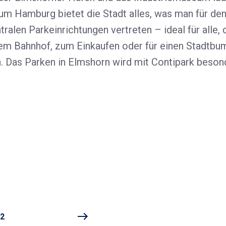
m Hamburg bietet die Stadt alles, was man für den 
tralen Parkeinrichtungen vertreten – ideal für alle
dem Bahnhof, zum Einkaufen oder für einen Stadtb
. Das Parken in Elmshorn wird mit Contipark beson
P2