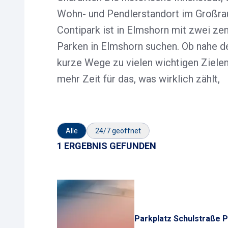
Wohn- und Pendlerstandort im Großrau
Contipark ist in Elmshorn mit zwei zen
Parken in Elmshorn suchen. Ob nahe 
kurze Wege zu vielen wichtigen Zielen
mehr Zeit für das, was wirklich zählt,
Alle
24/7 geöffnet
1 ERGEBNIS GEFUNDEN
Parkplatz Schulstraße 