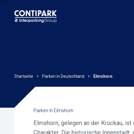
Startseite
Parken in Deutschland
Elmshorn
Parken in Elmshorn
Elmshorn, gelegen an der Krückau, ist
Charakter. Die historische Innenstadt