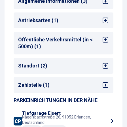
Allgemeine Informationen (3)
24/7 Service (Leitzentrale)
Antriebsarten (1)
Mehrsprachige Bedienung am
Zahlautomaten
Max. Parkdauer
Alle
: max. 30 Tage
Öffentliche Verkehrsmittel (in <
500m) (1)
Bus-Haltestelle
Standort (2)
Stadtzentrum
Zahlstelle (1)
Kino
PARKEINRICHTUNGEN IN DER NÄHE
Kassenautomat
Tiefgarage Eisert
Nägelsbachstraße 26, 91052 Erlangen,
Deutschland