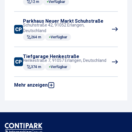
12 m
Verfügbar
Parkhaus Neuer Markt Schuhstraße
Schuhstraße 42, 91052 Erlangen,
Deutschland
264 m
Verfügbar
Tiefgarage Henkestraße
Henkestraße 7, 91057 Erlangen, Deutschland
374 m
Verfügbar
Mehr anzeigen
Parkplatz Bahnhof P1
Friedrich-List-Straße, 91052 Erlangen,
Deutschland
449 m
Verfügbar
Tiefgarage FLAIR
Königstraße 112-114, 90762 Fürth,
Deutschland