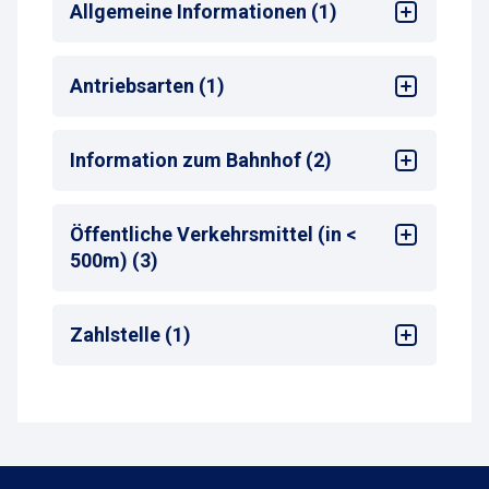
Allgemeine Informationen (1)
Max. Parkdauer
: max. 3 Tag
Antriebsarten (1)
Alle
Information zum Bahnhof (2)
Bahnhof
: Euskirchen
Öffentliche Verkehrsmittel (in <
Entfernung zum nächsten Bahnhofseingang
:
500m) (3)
<50 m
Bus-Haltestelle
Zahlstelle (1)
Zug-Haltestelle
Taxistand
Parkscheinautomat