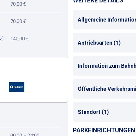
WEITERE DETAILS
70,00 €
Allgemeine Informatio
70,00 €
z)
140,00 €
Max. Parkdauer
: max. 
Antriebsarten (1)
Alle
Information zum Bahnh
Bahnhof
: Friedberg (He
Öffentliche Verkehrsmit
Entfernung zum nächst
Bus-Haltestelle
Standort (1)
Zug-Haltestelle
S-Bahn-Haltestelle
PARKEINRICHTUNGEN 
Bahnhof
00:00 – 24:00