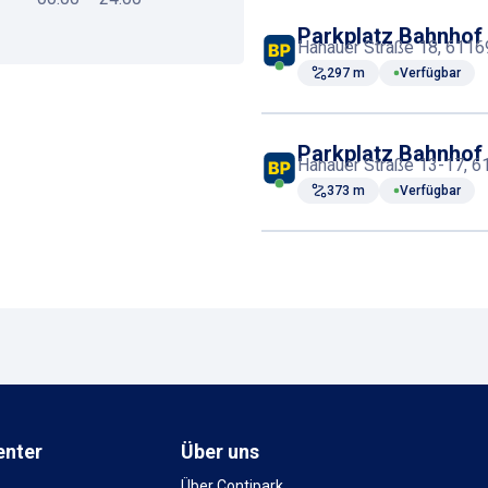
Parkplatz Bahnhof
Hanauer Straße 18, 6116
297 m
Verfügbar
Parkplatz Bahnhof 
Hanauer Straße 13-17, 6
373 m
Verfügbar
enter
Über uns
Über Contipark