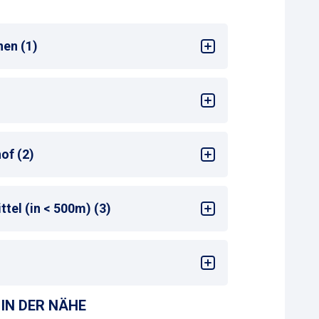
nen (1)
2 Wochen oder Monatsparkschein
of (2)
ss)
tel (in < 500m) (3)
en Bahnhofseingang
: <50 m
IN DER NÄHE