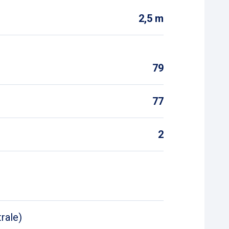
2,5 m
79
77
2
rale)