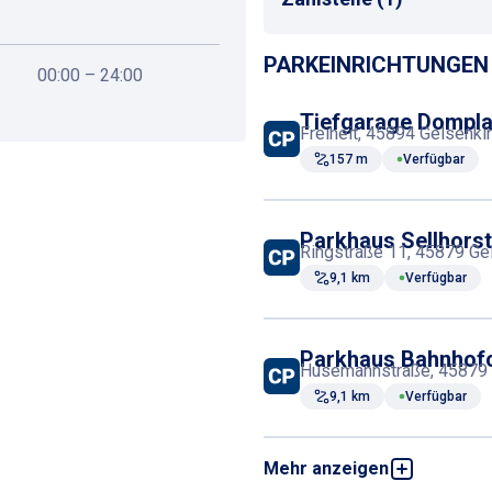
Krankenhaus
PARKEINRICHTUNGEN 
Kassenautomat
00:00 – 24:00
Tiefgarage Dompla
Freiheit, 45894 Gelsenki
157 m
Verfügbar
Parkhaus Sellhors
Ringstraße 11, 45879 Ge
9,1 km
Verfügbar
Parkhaus Bahnhof
Husemannstraße, 45879 
9,1 km
Verfügbar
Mehr anzeigen
Tiefgarage Berline
Friedrich-Ebert-Straße 