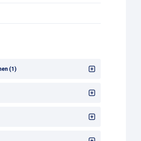
nen (1)
ng am Zahlautomaten