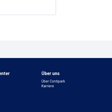
Parkhaus Hamburg
Humboldtstraße 6, 2208
2,1 km
Verfügbar
enter
Über uns
Über Contipark
Karriere