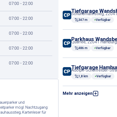
07:00 - 22:00
Tiefgarage Wands
Schünemannstieg, 22041
07:00 - 22:00
347 m
Verfügbar
07:00 - 22:00
Parkhaus Wandsbe
Quarree, 22041 Hamburg
07:00 - 22:00
486 m
Verfügbar
07:00 - 22:00
Tiefgarage Hambur
Adolph-Schönfelder-Stra
1,8 km
Verfügbar
Mehr anzeigen
Parkdeck Hamburg
Desenißstraße 4, 22083
Dauerparker und
1,8 km
Verfügbar
zeitparker mögl. Nachtzugang:
auhausstieg; Kartenleser für