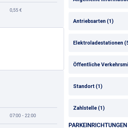
0,55 €
Max. Parkdauer
: max. 3
Antriebsarten (1)
Alle
Elektroladestationen (
Anzahl Ladepunkte
: 30
Öffentliche Verkehrsmit
Ladestation (Betreiber)
Ladestation (Steckerty
Ladestation (Standort)
:
Bus-Haltestelle
Standort (1)
E-Ladestationen vorha
S-Bahn-Haltestelle
Taxistand
Shopping-Center
Zahlstelle (1)
07:00 - 22:00
PARKEINRICHTUNGEN 
Kassenautomat