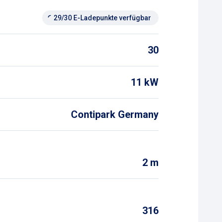
29/30 E-Ladepunkte verfügbar
30
11 kW
Contipark Germany
2 m
316