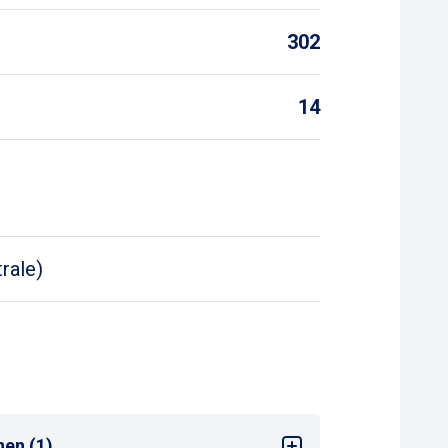
302
14
rale)
nen (1)