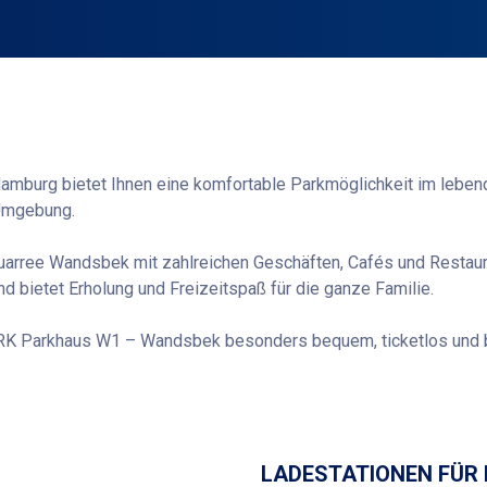
urg bietet Ihnen eine komfortable Parkmöglichkeit im lebendi
 Umgebung.
 Quarree Wandsbek mit zahlreichen Geschäften, Cafés und Restau
d bietet Erholung und Freizeitspaß für die ganze Familie.
K Parkhaus W1 – Wandsbek besonders bequem, ticketlos und bar
Wegbeschreibung
LADESTATIONEN FÜR