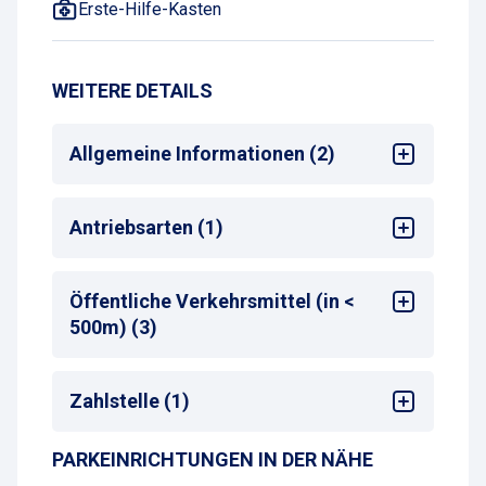
Erste-Hilfe-Kasten
WEITERE DETAILS
Allgemeine Informationen (2)
Mehrsprachige Bedienung am
Antriebsarten (1)
Zahlautomaten
Max. Parkdauer
: max. 30 Tage
Alle
Öffentliche Verkehrsmittel (in <
500m) (3)
Bus-Haltestelle
Zahlstelle (1)
U-Bahn-Haltestelle
Taxistand
PARKEINRICHTUNGEN IN DER NÄHE
Parkscheinautomat