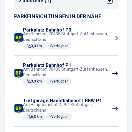
Zahlstelle (1)
PARKEINRICHTUNGEN IN DER NÄHE
Parkscheinautomat
Parkplatz Bahnhof P3
Am Bahnhof, 70435 Stuttgart-Zuffenhausen,
Deutschland
3,3 km
Verfügbar
Parkplatz Bahnhof P1
Am Bahnhof, 70435 Stuttgart-Zuffenhausen,
Deutschland
3,3 km
Verfügbar
Tiefgarage Hauptbahnhof LBBW P1
Am Hauptbahnhof 2, 70173 Stuttgart,
Deutschland
6,3 km
Verfügbar