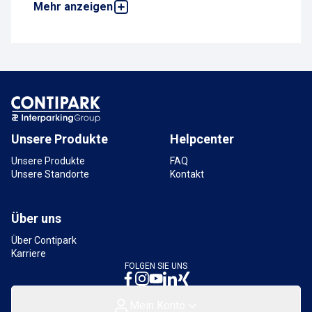
Mehr anzeigen
Parkhaus Bahnhof Wilhelmsplatz P1-3
Stuttgart-Bad Cannstatt
Eisenbahnstraße 12, 70372 Stuttgart,
Deutschland
7,5 km
Verfügbar
Parkplatz Bahnhof Vaihingen P2
Reservierbare Stellplätze
Bahnhof 1, 70563 Stuttgart, Deutschland
Unsere Produkte
Helpcenter
11,1 km
Verfügbar
Unsere Produkte
FAQ
Unsere Standorte
Kontakt
Über uns
Über Contipark
Karriere
FOLGEN SIE UNS
Mein Konto