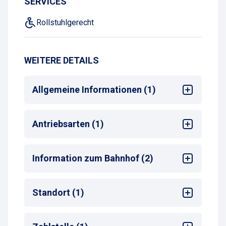
SERVICES
Rollstuhlgerecht
WEITERE DETAILS
Allgemeine Informationen (1)
Max. Parkdauer
: max. 10 Tage oder
Antriebsarten (1)
Monatsparkschein
Alle
Information zum Bahnhof (2)
Bahnhof
: Korntal
Standort (1)
Entfernung zum nächsten Bahnhofseingang
:
<50 m
Bahnhof