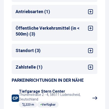
Mehrsprachige Bedienung am
Antriebsarten (1)
Zahlautomaten
Max. Parkdauer
: max. 30 Tage
Alle
Öffentliche Verkehrsmittel (in <
500m) (3)
Bus-Haltestelle
Standort (3)
Zug-Haltestelle
Taxistand
Shopping-Center
Zahlstelle (1)
Stadtzentrum
Bahnhof
PARKEINRICHTUNGEN IN DER NÄHE
Kassenautomat
Tiefgarage Stern Center
Thünenstraße 2 - 4, 58511 Lüdenscheid,
Deutschland
223 m
Verfügbar