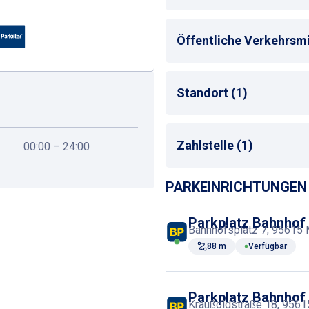
Bahnhof
: Marktredwitz
Öffentliche Verkehrsmit
Entfernung zum nächst
Zug-Haltestelle
Standort (1)
Taxistand
Bahnhof
Zahlstelle (1)
00:00 – 24:00
PARKEINRICHTUNGEN 
Parkscheinautomat
Parkplatz Bahnhof 
Bahnhofsplatz 7, 95615 
88 m
Verfügbar
Parkplatz Bahnhof
Kraußoldstraße 18, 9561