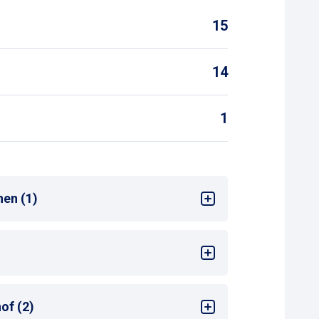
15
14
1
nen (1)
 Woche
of (2)