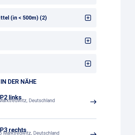
tel (in < 500m) (2)
en Bahnhofseingang
: <50 m
IN DER NÄHE
P2 links
Marktredwitz, Deutschland
 P3 rechts
5 Marktredwitz, Deutschland