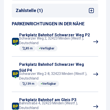
<50 m
Bahnhof
Zahlstelle (1)
PARKEINRICHTUNGEN IN DER NÄHE
Parkscheinautomat
Parkplatz Bahnhof Schwarzer Weg P2
Schwarzer Weg 2, 32423 Minden (Westf.),
Deutschland
85 m
Verfügbar
Parkplatz Bahnhof Schwarzer Weg
Süd P4
Schwarzer Weg 2-8, 32423 Minden (Westf.),
Deutschland
139 m
Verfügbar
Parkplatz Bahnhof am Gleis P3
Bahnstraße 4, 32423 Minden (Westf.),
Deutschland