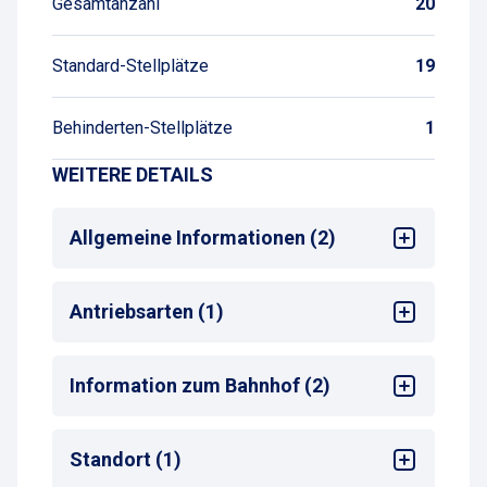
Gesamtanzahl
20
Standard-Stellplätze
19
Behinderten-Stellplätze
1
WEITERE DETAILS
Allgemeine Informationen (2)
Mehrsprachige Bedienung am
Antriebsarten (1)
Zahlautomaten
Max. Parkdauer
: max. 1 Woche
Alle
Information zum Bahnhof (2)
Bahnhof
: Minden (Westf)
Standort (1)
Entfernung zum nächsten Bahnhofseingang
: