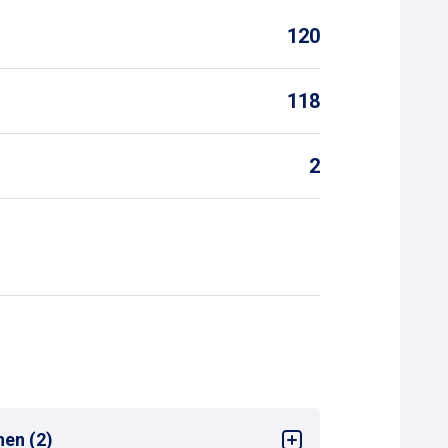
120
118
2
nen (2)