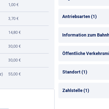
1,00 €
Mehrsprachige Bedienu
Antriebsarten (1)
3,70 €
Max. Parkdauer
: max. 
Alle
14,80 €
Information zum Bahnh
30,00 €
Bahnhof
: Plattling
Öffentliche Verkehrsmit
Entfernung zum nächst
30,00 €
Bus-Haltestelle
Standort (1)
z)
55,00 €
Zug-Haltestelle
Taxistand
Bahnhof
Zahlstelle (1)
Parkscheinautomat