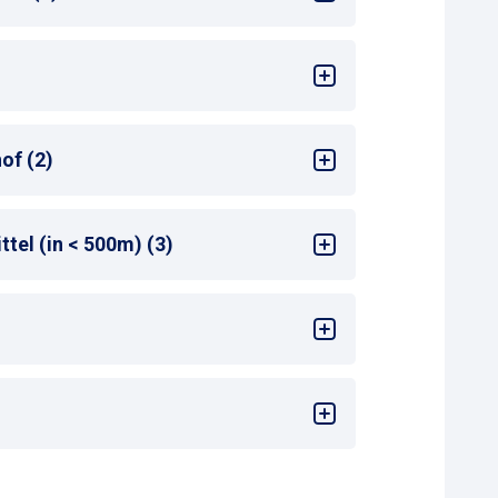
ng am Zahlautomaten
2 Wochen oder Monatsparkschein
of (2)
tel (in < 500m) (3)
en Bahnhofseingang
: 100-149 m