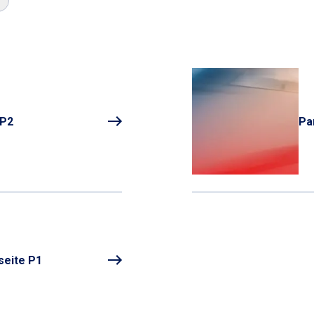
 P2
Pa
seite P1