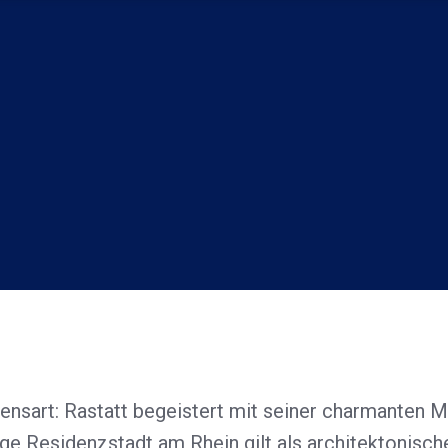
bensart: Rastatt begeistert mit seiner charmanten 
ige Residenzstadt am Rhein gilt als architektonisc