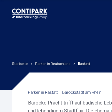
Startseite
Parken in Deutschland
Rastatt
Parken in Rastatt – Barockstadt am Rhein
Barocke Pracht trifft auf badische Le
und lebendigem Stadtflair. Die ehemal