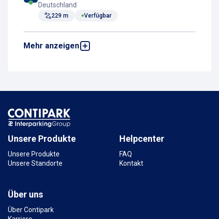
Deutschland
229 m
Verfügbar
Mehr anzeigen
Parkhaus Hauptbahnhof
Bahnhofstraße P7
Victoriastraße 19, 66111 Saarbrücken,
Deutschland
264 m
Verfügbar
Parkhaus Hauptbahnhof City P9
Ursulinenstraße 31, 66111 Saarbrücken,
Deutschland
Unsere Produkte
Helpcenter
321 m
Verfügbar
Unsere Produkte
FAQ
Unsere Standorte
Kontakt
Über uns
Über Contipark