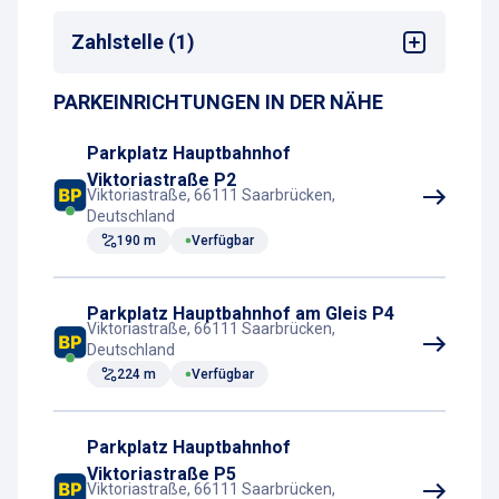
Hotel
Anbieter
: Deutsche Bahn Bike+Ride
Zahlstelle (1)
Anzahl
: 25
PARKEINRICHTUNGEN IN DER NÄHE
Parkscheinautomat
Parkplatz Hauptbahnhof
Viktoriastraße P2
Viktoriastraße, 66111 Saarbrücken,
Deutschland
190 m
Verfügbar
Parkplatz Hauptbahnhof am Gleis P4
Viktoriastraße, 66111 Saarbrücken,
Deutschland
224 m
Verfügbar
Parkplatz Hauptbahnhof
Viktoriastraße P5
Viktoriastraße, 66111 Saarbrücken,