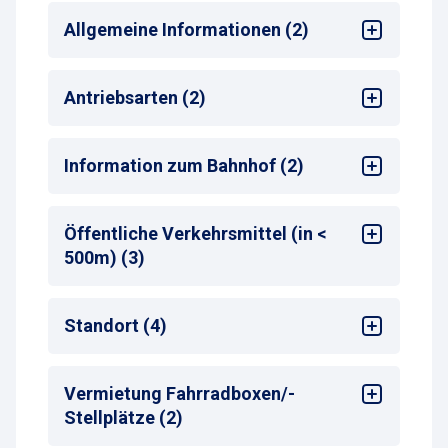
Allgemeine Informationen (2)
Mehrsprachige Bedienung am
Antriebsarten (2)
Zahlautomaten
Max. Parkdauer
: max. 3 Tage
Kein Autogas (LPG)
Information zum Bahnhof (2)
Kein Erdgas (CNG)
Bahnhof
: Saarbrücken Hbf
Öffentliche Verkehrsmittel (in <
Entfernung zum nächsten Bahnhofseingang
:
500m) (3)
50-99 m
Bus-Haltestelle
Standort (4)
Tram-Haltestelle
Taxistand
Shopping-Center
Vermietung Fahrradboxen/-
Stadtzentrum
Stellplätze (2)
Bahnhof