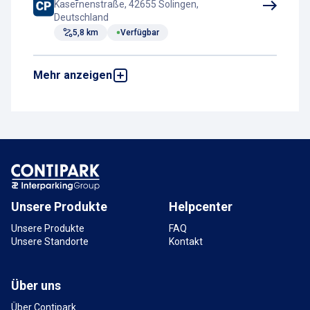
Kasernenstraße, 42655 Solingen,
Deutschland
5,8 km
Verfügbar
Mehr anzeigen
Tiefgarage Bachtor Center
Goerdelerstraße 19, 42651 Solingen,
Deutschland
6,1 km
Verfügbar
Parkhaus Stadtmitte /
Goerdelerstraße
Florastraße 3, 42651 Solingen, Deutschland
6,2 km
Verfügbar
Unsere Produkte
Helpcenter
Unsere Produkte
FAQ
Unsere Standorte
Kontakt
Über uns
Über Contipark