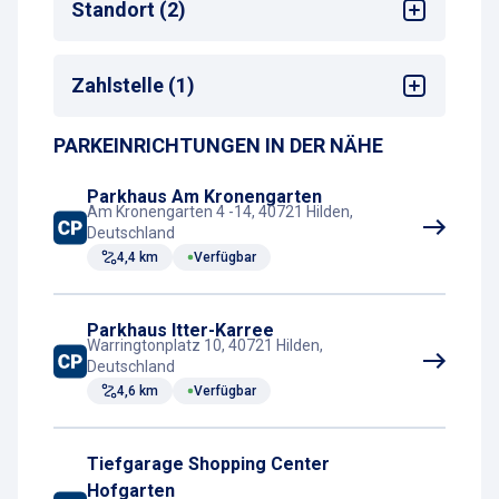
Standort (2)
E-Ladestationen vorhanden
Zug-Haltestelle
Taxistand
Stadtzentrum
Zahlstelle (1)
Bahnhof
PARKEINRICHTUNGEN IN DER NÄHE
Kassenautomat
Parkhaus Am Kronengarten
Am Kronengarten 4 -14, 40721 Hilden,
Deutschland
4,4 km
Verfügbar
Parkhaus Itter-Karree
Warringtonplatz 10, 40721 Hilden,
Deutschland
4,6 km
Verfügbar
Tiefgarage Shopping Center
Hofgarten