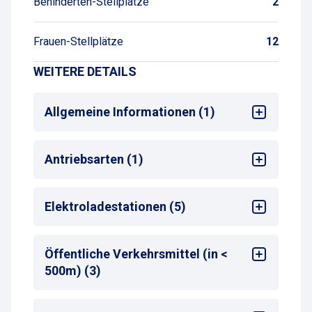
Behinderten-Stellplätze
2
Frauen-Stellplätze
12
WEITERE DETAILS
Allgemeine Informationen (1)
Max. Parkdauer
: max. 30 Tage
Antriebsarten (1)
Alle
Elektroladestationen (5)
Anzahl Ladepunkte
: 27
Öffentliche Verkehrsmittel (in <
Ladestation (Betreiber)
: Contipark
500m) (3)
Ladestation (Steckertyp / KW)
: Typ-2 / 11
kW
Ladestation (Standort)
Bus-Haltestelle
: EG