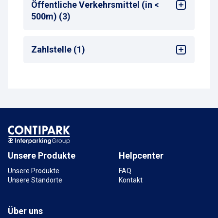
Bahnhof
: Villingen (Schwarzw)
Öffentliche Verkehrsmittel (in <
Entfernung zum nächsten Bahnhofseingang
:
500m) (3)
50-99m
Bus-Haltestelle
Zahlstelle (1)
Zug-Haltestelle
Taxistand
Parkscheinautomat
Unsere Produkte
Helpcenter
Unsere Produkte
FAQ
Unsere Standorte
Kontakt
Über uns