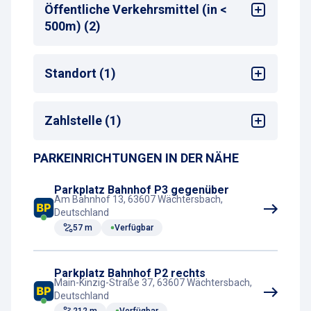
Bahnhof
: Wächtersbach
Öffentliche Verkehrsmittel (in <
Entfernung zum nächsten Bahnhofseingang
:
500m) (2)
50-99 m
Bus-Haltestelle
Standort (1)
Zug-Haltestelle
Bahnhof
Zahlstelle (1)
PARKEINRICHTUNGEN IN DER NÄHE
Parkscheinautomat
Parkplatz Bahnhof P3 gegenüber
Am Bahnhof 13, 63607 Wächtersbach,
Deutschland
57 m
Verfügbar
Parkplatz Bahnhof P2 rechts
Main-Kinzig-Straße 37, 63607 Wächtersbach,
Deutschland