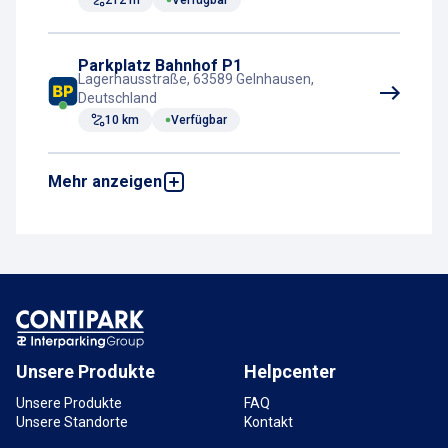
212 m
Verfügbar
Parkplatz Bahnhof P1
Lagerhausstraße, 63589 Gelnhausen,
Deutschland
10 km
Verfügbar
Mehr anzeigen
Parkplatz Bahnhof Rückseite P2
Dr.-Rudolf-Hedler-Straße 99, 36396 Steinau
an der Straße, Deutschland
12,3 km
Verfügbar
Parkplatz Bahnhof P1
Bahnhofstraße 1, 36396 Steinau an der
Straße, Deutschland
12,5 km
Verfügbar
Unsere Produkte
Helpcenter
Unsere Produkte
FAQ
Unsere Standorte
Kontakt