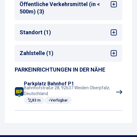
Bahnhof
: Weiden (Oberpf)
Öffentliche Verkehrsmittel (in <
Entfernung zum nächsten Bahnhofseingang
:
500m) (3)
<50 m
Bus-Haltestelle
Standort (1)
Zug-Haltestelle
Taxistand
Bahnhof
Zahlstelle (1)
PARKEINRICHTUNGEN IN DER NÄHE
Parkscheinautomat
Parkplatz Bahnhof P1
Bahnhofstraße 28, 92637 Weiden Oberpfalz,
Deutschland
83 m
Verfügbar