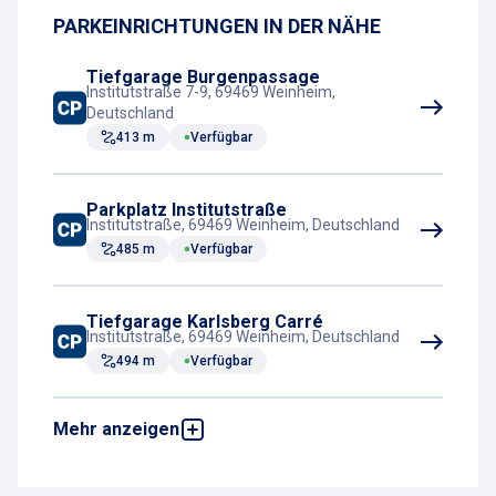
PARKEINRICHTUNGEN IN DER NÄHE
Kassenautomat
Tiefgarage Burgenpassage
Institutstraße 7-9, 69469 Weinheim,
Deutschland
413 m
Verfügbar
Parkplatz Institutstraße
Institutstraße, 69469 Weinheim, Deutschland
485 m
Verfügbar
Tiefgarage Karlsberg Carré
Institutstraße, 69469 Weinheim, Deutschland
494 m
Verfügbar
Mehr anzeigen
Tiefgarage Atrium
Bahnhofstraße 3-9, 69469 Weinheim,
Deutschland
664 m
Verfügbar