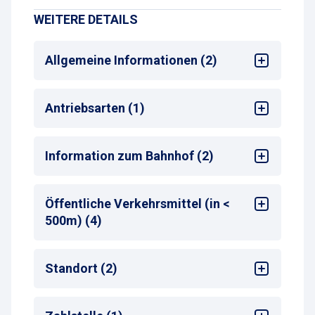
WEITERE DETAILS
Allgemeine Informationen (2)
Mehrsprachige Bedienung am
Antriebsarten (1)
Zahlautomaten
Max. Parkdauer
: max. 8 Tage oder
Monatsparkschein
Alle
Information zum Bahnhof (2)
Bahnhof
: Mainz-Kastel
Öffentliche Verkehrsmittel (in <
Entfernung zum nächsten Bahnhofseingang
:
500m) (4)
<50 m
Bus-Haltestelle
Standort (2)
Zug-Haltestelle
S-Bahn-Haltestelle
Sehenswürdigkeiten
Taxistand