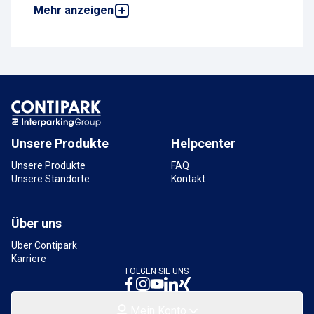
Mehr anzeigen
Tiefgarage Malakoff Passage
Dagobertstraße, 55116 Mainz, Deutschland
1,2 km
Verfügbar
Parkplatz Hauptbahnhof Alicenstraße
P2 Brücke
Alicenstraße, 55116 Mainz, Deutschland
1,8 km
Verfügbar
Unsere Produkte
Helpcenter
Unsere Produkte
FAQ
Unsere Standorte
Kontakt
Über uns
Über Contipark
Karriere
FOLGEN SIE UNS
Mein Konto