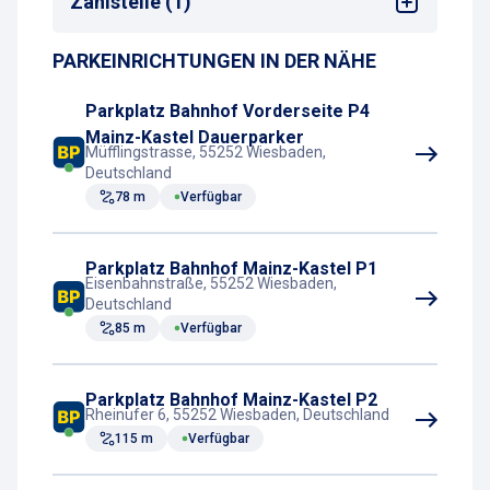
Zahlstelle (1)
Bahnhof
PARKEINRICHTUNGEN IN DER NÄHE
Parkscheinautomat
Parkplatz Bahnhof Vorderseite P4
Mainz-Kastel Dauerparker
Müfflingstrasse, 55252 Wiesbaden,
Deutschland
78 m
Verfügbar
Parkplatz Bahnhof Mainz-Kastel P1
Eisenbahnstraße, 55252 Wiesbaden,
Deutschland
85 m
Verfügbar
Parkplatz Bahnhof Mainz-Kastel P2
Rheinufer 6, 55252 Wiesbaden, Deutschland
115 m
Verfügbar