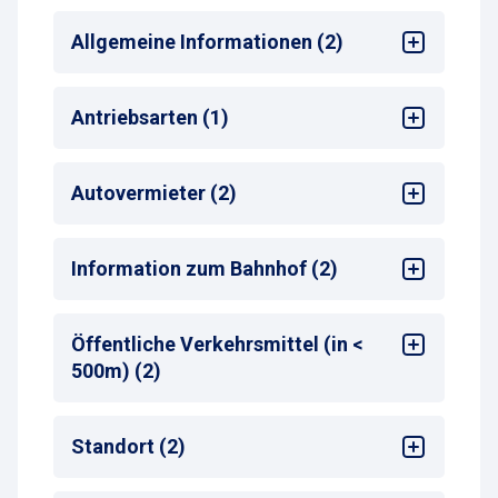
Allgemeine Informationen (2)
Mehrsprachige Bedienung am
Antriebsarten (1)
Zahlautomaten
Max. Parkdauer
: max. 10 Tage
Alle
Autovermieter (2)
Sixt
Information zum Bahnhof (2)
Europcar
Bahnhof
: Würzburg Hbf
Öffentliche Verkehrsmittel (in <
Entfernung zum nächsten Bahnhofseingang
:
500m) (2)
<50 m
Bus-Haltestelle
Standort (2)
Zug-Haltestelle