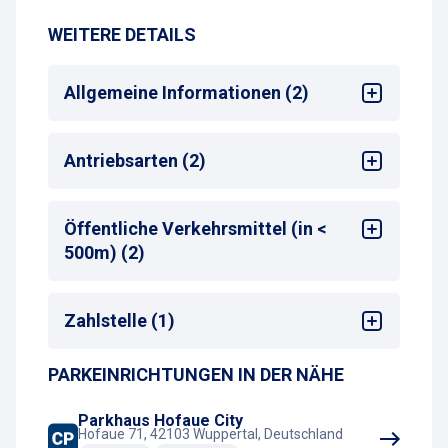
WEITERE DETAILS
Allgemeine Informationen (2)
Mehrsprachige Bedienung am
Antriebsarten (2)
Zahlautomaten
Max. Parkdauer
: max. 30 Tage
Kein Autogas (LPG)
Öffentliche Verkehrsmittel (in <
Kein Erdgas (CNG)
500m) (2)
Bus-Haltestelle
Zahlstelle (1)
Taxistand
PARKEINRICHTUNGEN IN DER NÄHE
Kassenautomat
Parkhaus Hofaue City
Hofaue 71, 42103 Wuppertal, Deutschland