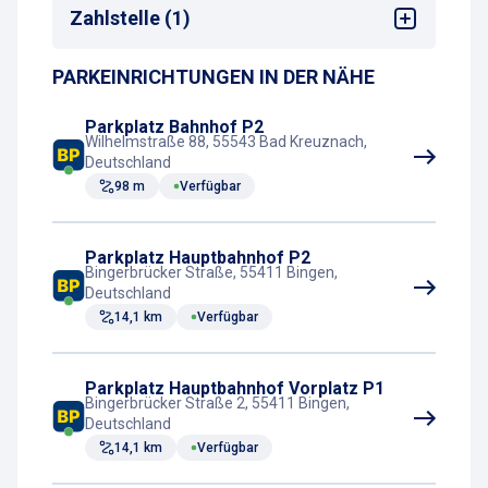
Bahnhof
Taxistand
Zahlstelle (1)
PARKEINRICHTUNGEN IN DER NÄHE
Parkscheinautomat
Parkplatz Bahnhof P2
Wilhelmstraße 88, 55543 Bad Kreuznach,
Deutschland
98 m
Verfügbar
Parkplatz Hauptbahnhof P2
Bingerbrücker Straße, 55411 Bingen,
Deutschland
14,1 km
Verfügbar
Parkplatz Hauptbahnhof Vorplatz P1
Bingerbrücker Straße 2, 55411 Bingen,
Deutschland
14,1 km
Verfügbar