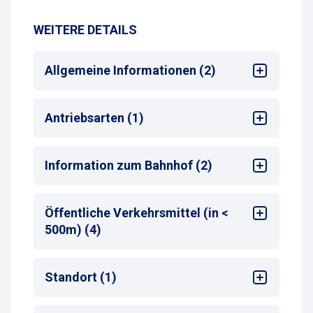
WEITERE DETAILS
Allgemeine Informationen (2)
Mehrsprachige Bedienung am
Antriebsarten (1)
Zahlautomaten
Max. Parkdauer
: max. 1 Tag
Alle
Information zum Bahnhof (2)
Bahnhof
: Bad Kreuznach
Öffentliche Verkehrsmittel (in <
Entfernung zum nächsten Bahnhofseingang
:
500m) (4)
<50 m
Bus-Haltestelle
Standort (1)
Zug-Haltestelle
S-Bahn-Haltestelle