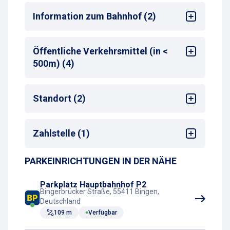
Alle
Information zum Bahnhof (2)
Bahnhof
: Bingen (Rhein) Hbf
Öffentliche Verkehrsmittel (in <
Entfernung zum nächsten Bahnhofseingang
:
500m) (4)
<50 m
Bus-Haltestelle
Standort (2)
Zug-Haltestelle
S-Bahn-Haltestelle
Sehenswürdigkeiten
Taxistand
Zahlstelle (1)
Bahnhof
PARKEINRICHTUNGEN IN DER NÄHE
Parkscheinautomat
Parkplatz Hauptbahnhof P2
Bingerbrücker Straße, 55411 Bingen,
Deutschland
109 m
Verfügbar