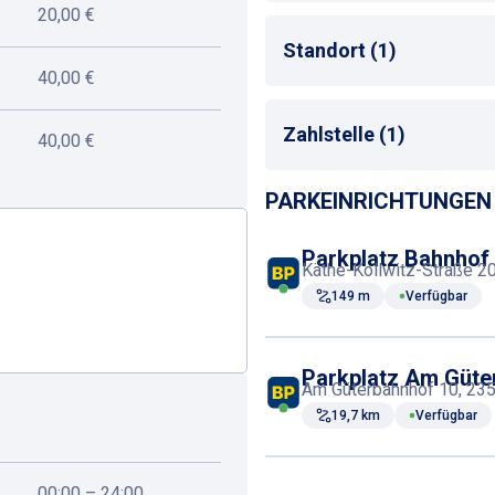
20,00 €
Bus-Haltestelle
Standort (1)
Zug-Haltestelle
40,00 €
Taxistand
Bahnhof
Zahlstelle (1)
40,00 €
PARKEINRICHTUNGEN 
Parkscheinautomat
Parkplatz Bahnhof
Käthe-Kollwitz-Straße 2
149 m
Verfügbar
Parkplatz Am Güte
Am Güterbahnhof 10, 23
19,7 km
Verfügbar
00:00 – 24:00