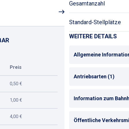
Gesamtanzahl
Standard-Stellplätze
WEITERE DETAILS
BAR
Allgemeine Informatio
Preis
Mehrsprachige Bedienu
Antriebsarten (1)
Max. Parkdauer
: max. 1
0,50 €
Alle
Information zum Bahnh
1,00 €
4,00 €
Bahnhof
: Bad Oldesloe
Öffentliche Verkehrsmit
Entfernung zum nächst