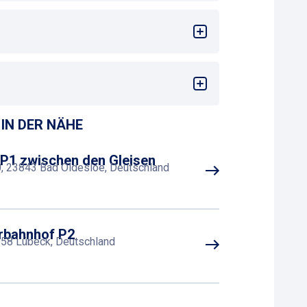
IN DER NÄHE
 P1 zwischen den Gleisen
0, 23843 Bad Oldesloe, Deutschland
rbahnhof P2
558 Lübeck, Deutschland