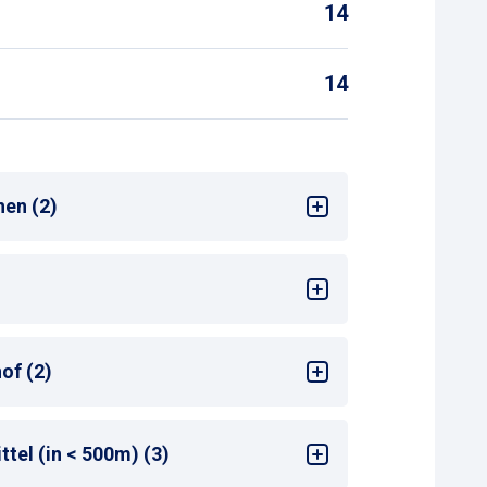
14
14
nen (2)
ng am Zahlautomaten
3 Tage oder Monatsparkschein
of (2)
tel (in < 500m) (3)
en Bahnhofseingang
: 50-99 m