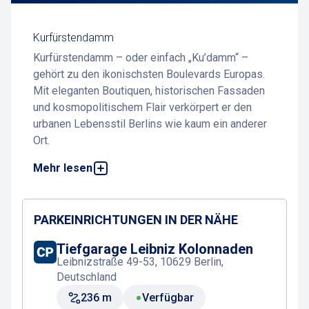
Kurfürstendamm
Kurfürstendamm – oder einfach „Ku’damm“ –
gehört zu den ikonischsten Boulevards Europas.
Mit eleganten Boutiquen, historischen Fassaden
und kosmopolitischem Flair verkörpert er den
urbanen Lebensstil Berlins wie kaum ein anderer
Ort.
Mehr lesen
Der Boulevard erstreckt sich durch Charlottenburg
und verbindet auf eindrucksvolle Weise Tradition
und Moderne – ideal zum Flanieren, Shoppen und
Genießen.
PARKEINRICHTUNGEN IN DER NÄHE
Parkmöglichkeiten am Kurfürstendamm sind
Tiefgarage Leibniz Kolonnaden
bequem erreichbar
– alle Details findest du auf
Leibnizstraße 49-53, 10629 Berlin,
dieser Seite.
Deutschland
236 m
Verfügbar
Highlights und Besonderheiten