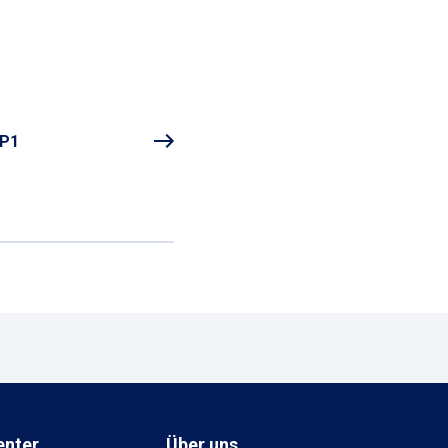
 P1
enter
Über uns