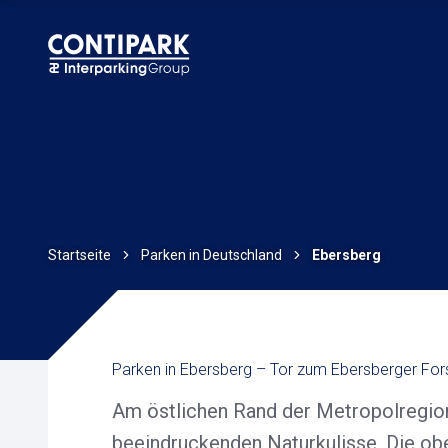
Startseite
Parken in Deutschland
Ebersberg
Parken in Ebersberg – Tor zum Ebersberger For
Am östlichen Rand der Metropolregion 
beeindruckenden Naturkulisse. Die obe