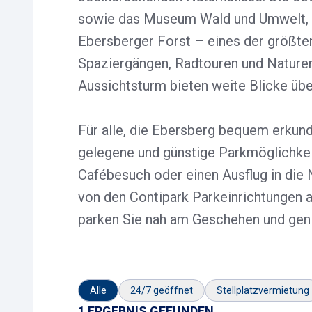
sowie das Museum Wald und Umwelt, d
Ebersberger Forst – eines der größt
Spaziergängen, Radtouren und Naturerl
Aussichtsturm bieten weite Blicke übe
Für alle, die Ebersberg bequem erkund
gelegene und günstige Parkmöglichkeit
Cafébesuch oder einen Ausflug in die 
von den Contipark Parkeinrichtungen au
parken Sie nah am Geschehen und gen
Alle
24/7 geöffnet
Stellplatzvermietung
1 ERGEBNIS GEFUNDEN