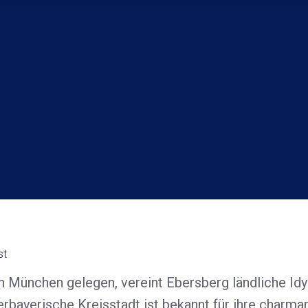
st
München gelegen, vereint Ebersberg ländliche Idyll
rbayerische Kreisstadt ist bekannt für ihre charma