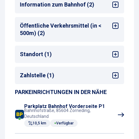
Alle
Information zum Bahnhof (2)
Bahnhof
: Ebersberg Bhf
Öffentliche Verkehrsmittel (in <
Entfernung zum nächsten Bahnhofseingang
:
500m) (2)
< 50 m
Bus-Haltestelle
Standort (1)
Zug-Haltestelle
Bahnhof
Zahlstelle (1)
PARKEINRICHTUNGEN IN DER NÄHE
Parkscheinautomat
Parkplatz Bahnhof Vorderseite P1
Bahnhofstraße, 85604 Zorneding,
Deutschland
10,5 km
Verfügbar