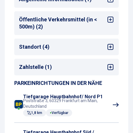
24/7 Service (Leitzentrale)
Öffentliche Verkehrsmittel (in <
500m) (2)
Bus-Haltestelle
Standort (4)
U-Bahn-Haltestelle
Shopping-Center
Zahlstelle (1)
Stadtzentrum
Kino
PARKEINRICHTUNGEN IN DER NÄHE
Kassenautomat
Hotel
Tiefgarage Hauptbahnhof/ Nord P1
Poststraße 3, 60329 Frankfurt am Main,
Deutschland
1,8 km
Verfügbar
Tiefgarage Hauptbahnhof Süd /