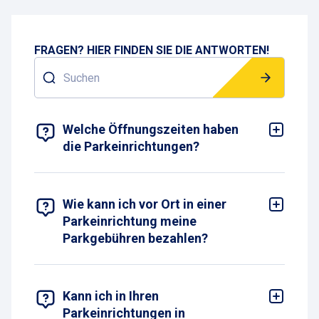
FRAGEN? HIER FINDEN SIE DIE ANTWORTEN!
Suchen
7 ERGEBNISSE GEFUNDEN
Welche Öffnungszeiten haben
die Parkeinrichtungen?
Die meisten unserer Parkeinrichtungen sind rund
um die Uhr geöffnet, sodass Sie Ihr Fahrzeug
jederzeit abholen können. Bitte prüfen Sie jedoch
die Detailseite der jeweiligen Parkeinrichtung, um
Wie kann ich vor Ort in einer
die spezifischen Öffnungszeiten zu erfahren
Parkeinrichtung meine
Parkgebühren bezahlen?
Die verfügbaren Zahlungsmethoden können je
nach Parkeinrichtung variieren. Bitte prüfen Sie
die Detailseite der jeweiligen Parkeinrichtung, um
Informationen zu den akzeptierten
Kann ich in Ihren
Zahlungsmöglichkeiten zu erhalten.
Parkeinrichtungen in