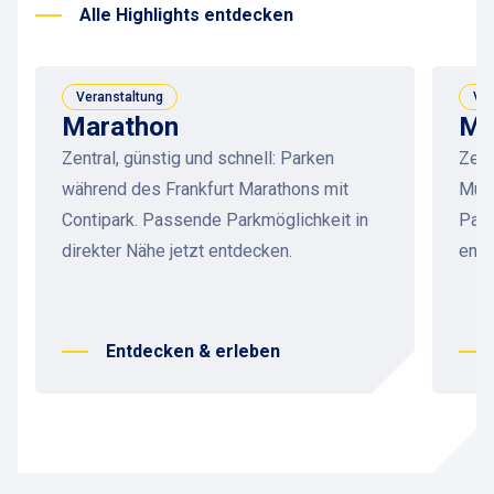
Alle Highlights entdecken
Veranstaltung
Ver
Marathon
Mu
Zentral, günstig und schnell: Parken
Zent
während des Frankfurt Marathons mit
Muse
Contipark. Passende Parkmöglichkeit in
Park
direkter Nähe jetzt entdecken.
entd
Entdecken & erleben