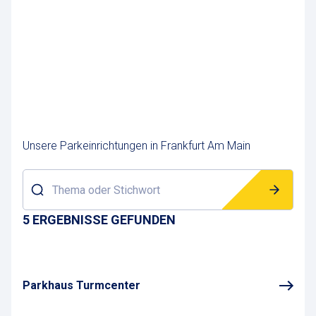
Ihr Vorteil: clever parken – Frankfurt erleben
Mit Contipark beginnt Ihr Besuch in Frankfurt
stressfrei und planbar. Unsere zentralen
Parkplätze sind der ideale Ausgangspunkt, um die
Dynamik der Stadt zu entdecken – ob bei einem
Messebesuch, einem Spaziergang am Mainufer
oder einem Abend im Bahnhofsviertel.
Unsere Parkeinrichtungen in Frankfurt Am Main
Parken in Frankfurt am Main? Am besten mit
Contipark – zentral, sicher, unkompliziert.
Thema oder Stichwort
5 ERGEBNISSE GEFUNDEN
Parkhaus Turmcenter