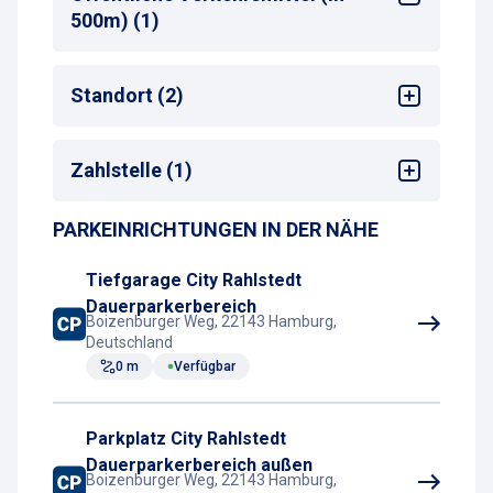
500m) (1)
Bus-Haltestelle
Standort (2)
Shopping-Center
Zahlstelle (1)
Stadtzentrum
PARKEINRICHTUNGEN IN DER NÄHE
Parkscheinautomat
Tiefgarage City Rahlstedt
Dauerparkerbereich
Boizenburger Weg, 22143 Hamburg,
Deutschland
0 m
Verfügbar
Parkplatz City Rahlstedt
Dauerparkerbereich außen
Boizenburger Weg, 22143 Hamburg,