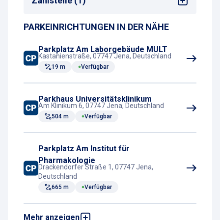
Zahlstelle (1)
PARKEINRICHTUNGEN IN DER NÄHE
Kassenautomat
Parkplatz Am Laborgebäude MULT
Kastanienstraße, 07747 Jena, Deutschland
19 m
Verfügbar
Parkhaus Universitätsklinikum
Am Klinikum 6, 07747 Jena, Deutschland
504 m
Verfügbar
Parkplatz Am Institut für
Pharmakologie
Drackendorfer Straße 1, 07747 Jena,
Deutschland
665 m
Verfügbar
Mehr anzeigen
Tiefgarage Krautgasse