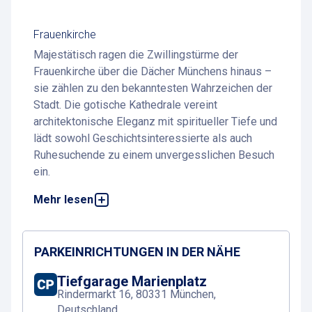
Frauenkirche
Majestätisch ragen die Zwillingstürme der
Frauenkirche über die Dächer Münchens hinaus –
sie zählen zu den bekanntesten Wahrzeichen der
Stadt. Die gotische Kathedrale vereint
architektonische Eleganz mit spiritueller Tiefe und
lädt sowohl Geschichtsinteressierte als auch
Ruhesuchende zu einem unvergesslichen Besuch
ein.
Mehr lesen
Ob beim Staunen über das weitläufige
Kircheninnere oder beim Aufstieg auf die Türme
mit Blick über ganz München – die Frauenkirche
ist ein Ort voller Eindrücke.
PARKEINRICHTUNGEN IN DER NÄHE
Das Parken an der Frauenkirche ist
Tiefgarage Marienplatz
unkompliziert dank der nahegelegenen
Rindermarkt 16, 80331 München,
Parkmöglichkeiten
– alle wichtigen
Deutschland