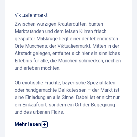
Viktualienmarkt
Zwischen würzigen Kräuterdüften, bunten
Marktständen und dem leisen Klirren frisch
gespülter Maßkrüge liegt einer der lebendigsten
Orte Münchens: der Viktualienmarkt. Mitten in der
Altstadt gelegen, entfaltet sich hier ein sinnliches
Erlebnis für alle, die München schmecken, riechen
und erleben möchten.
Ob exotische Früchte, bayerische Spezialitäten
oder handgemachte Delikatessen – der Markt ist
eine Einladung an alle Sinne. Dabei ist er nicht nur
ein Einkaufsort, sondern ein Ort der Begegnung
und des urbanen Flairs.
Mehr lesen
Parken am Viktualienmarkt
ist durch
unsere
nahegelegenen Parkeinrichtungen besonders