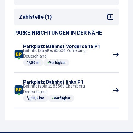
Bahnhof
: Zorneding
Zahlstelle (1)
Entfernung zum nächsten Bahnhofseingang
:
50-99m
PARKEINRICHTUNGEN IN DER NÄHE
Parkscheinautomat
Parkplatz Bahnhof Vorderseite P1
Bahnhofstraße, 85604 Zorneding,
Deutschland
80 m
Verfügbar
Parkplatz Bahnhof links P1
Bahnhofsplatz, 85560 Ebersberg,
Deutschland
10,5 km
Verfügbar