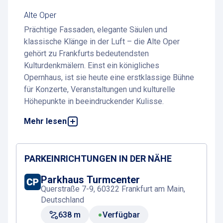
Alte Oper
Prächtige Fassaden, elegante Säulen und
klassische Klänge in der Luft – die Alte Oper
gehört zu Frankfurts bedeutendsten
Kulturdenkmälern. Einst ein königliches
Opernhaus, ist sie heute eine erstklassige Bühne
für Konzerte, Veranstaltungen und kulturelle
Höhepunkte in beeindruckender Kulisse.
Mehr lesen
Das Parken an der Alten Oper Frankfurt ist
dank nahegelegener Parkmöglichkeiten
einfach und komfortabel
– alle relevanten
Informationen finden Sie auf dieser Seite.
PARKEINRICHTUNGEN IN DER NÄHE
Parkhaus Turmcenter
Highlights und Besonderheiten
Querstraße 7-9, 60322 Frankfurt am Main,
Die Alte Oper wurde 1880 feierlich eröffnet und
Deutschland
zählte bald zu den führenden Opernhäusern
638 m
Verfügbar
Europas. Nach ihrer Zerstörung im Zweiten